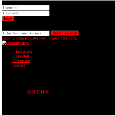
Sign into your account
Login
Registration is disabled by Administrator
Reset Password
Reset Password
Back to login
Register here!
Forgot password?
Prima pagina
Proprietati
Despre noi
Contact
Telefon:
0740 374 650
Strada Babadag, Nr 12, Bl 6, PARTER (vis-a-vis CEC Bank), 
Luni - Vineri-- 09:00 - 18:00 Sambata - 09:00 - 14:00 Duminica