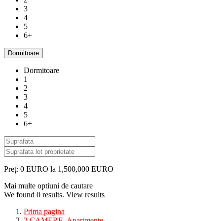
3
4
5
6+
Dormitoare
Dormitoare
1
2
3
4
5
6+
Preț:
0 EURO la 1,500,000 EURO
Mai multe optiuni de cautare
We found
0
results.
View results
Prima pagina
2 CAMERE
,
Apartmente