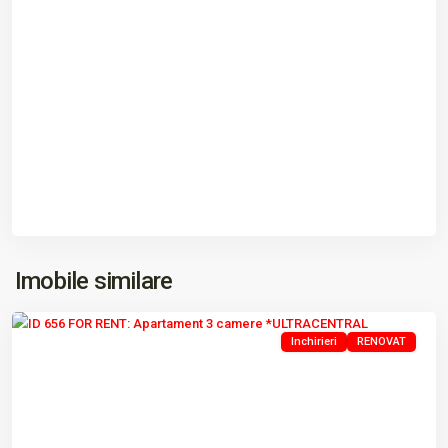
ULTRACENTRAL
,
Imobile similare
Tulcea
Inchirieri
RENOVAT
Previous
Next