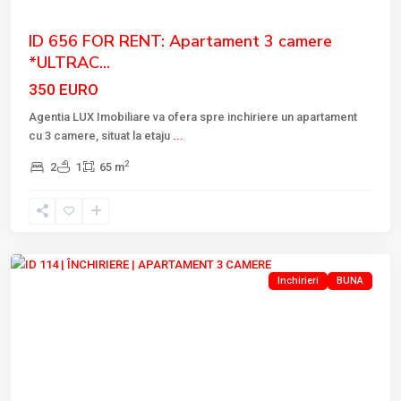
ID 656 FOR RENT: Apartament 3 camere
*ULTRAC...
350 EURO
Agentia LUX Imobiliare va ofera spre inchiriere un apartament
cu 3 camere, situat la etaju
...
2
2
1
65 m
Tulcea
Inchirieri
BUNA
Previous
Next