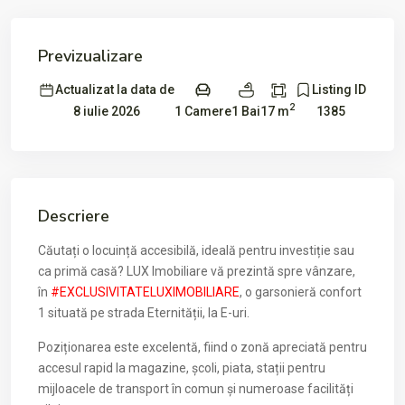
Previzualizare
Actualizat la data de
Listing ID
2
1 Camere
1 Bai
17 m
8 iulie 2026
1385
Descriere
Căutați o locuință accesibilă, ideală pentru investiție sau
ca primă casă? LUX Imobiliare vă prezintă spre vânzare,
în
#EXCLUSIVITATELUXIMOBILIARE
, o garsonieră confort
1 situată pe strada Eternității, la E-uri.
Poziționarea este excelentă, fiind o zonă apreciată pentru
accesul rapid la magazine, școli, piata, stații pentru
mijloacele de transport în comun și numeroase facilități