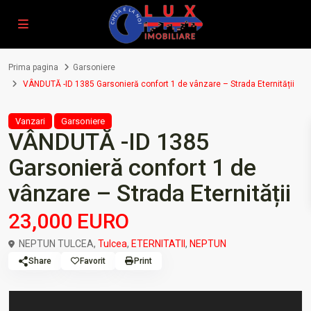
Prima pagina
Garsoniere
VÂNDUTĂ -ID 1385 Garsonieră confort 1 de vânzare – Strada Eternității
Vanzari
Garsoniere
VÂNDUTĂ -ID 1385
Garsonieră confort 1 de
vânzare – Strada Eternității
23,000 EURO
NEPTUN TULCEA,
Tulcea
,
ETERNITATII
,
NEPTUN
Share
Favorit
Print