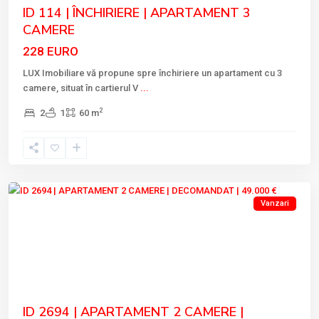
ID 114 | ÎNCHIRIERE | APARTAMENT 3
CAMERE
228 EURO
LUX Imobiliare vă propune spre închiriere un apartament cu 3
camere, situat în cartierul V
...
2
2
1
60 m
VEST
,
Tulcea
Vanzari
Previous
Next
ID 2694 | APARTAMENT 2 CAMERE |