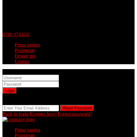
0740 374 650
Prima pagina
Proprietati
Despre noi
Contact
Sign into your account
Login
Registration is disabled by Administrator
Reset Password
Reset Password
Back to login
Register here!
Forgot password?
Prima pagina
Proprietati