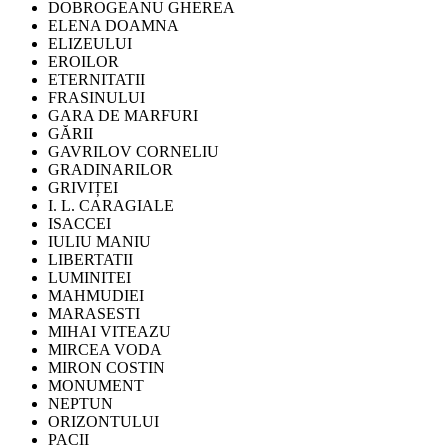
DOBROGEANU GHEREA
ELENA DOAMNA
ELIZEULUI
EROILOR
ETERNITATII
FRASINULUI
GARA DE MARFURI
GĂRII
GAVRILOV CORNELIU
GRADINARILOR
GRIVIȚEI
I. L. CARAGIALE
ISACCEI
IULIU MANIU
LIBERTATII
LUMINITEI
MAHMUDIEI
MARASESTI
MIHAI VITEAZU
MIRCEA VODA
MIRON COSTIN
MONUMENT
NEPTUN
ORIZONTULUI
PACII