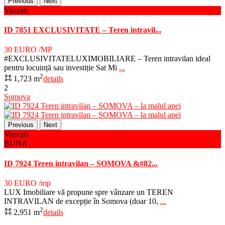
Previous
Next
Vanzari
ID 7851 EXCLUSIVITATE – Teren intravil...
30 EURO
/MP
#EXCLUSIVITATELUXIMOBILIARE – Teren intravilan ideal
pentru locuință sau investiție Sat Mi
...
2
1,723 m
details
2
Somova
Previous
Next
Vanzari
BUNA
ID 7924 Teren intravilan – SOMOVA &#82...
30 EURO
/mp
LUX Imobiliare vă propune spre vânzare un TEREN
INTRAVILAN de excepție în Somova (doar 10,
...
2
2,951 m
details