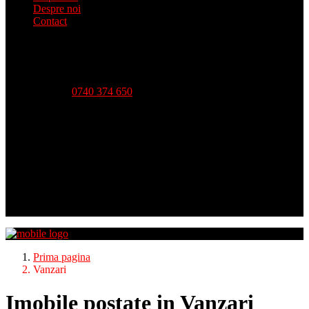
Despre noi
Contact
Telefon:
0740 374 650
Strada Babadag, Nr 12, Bl 6, PARTER (vis-a-vis CEC
Bank), Tulcea
Luni - Vineri-- 09:00 - 18:00 Sambata - 09:00 - 14:00
Duminica - inchis
Prima pagina
Vanzari
Imobile postate in Vanzari