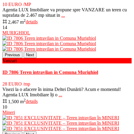
10 EURO
/MP
Agentia LUX Imobiliare va propune spre VANZARE un teren cu
suprafata de 2.467 mp situat in
...
2
2,467 m
details
14
MURIGHIOL
Previous
Next
Vanzari
ID 7806 Teren intravilan in Comuna Murighiol
28 EURO
/mp
Visezi la o afacere în inima Deltei Dunării? Acum e momentul!
Agentia LUX Imobiliare îți o
...
2
1,500 m
details
10
Mineri