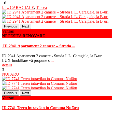
16
I. L. CARAGIALE
,
Tulcea
Previous
Next
Vanzari
NECESITA RENOVARE
ID 2941 Apartament 2 camere – Strada ...
ID 2941 Apartament 2 camere - Strada I. L. Caragiale, la B-uri
LUX Imobiliare vă propune s
...
details
3
NUFARU
Previous
Next
Vanzari
ID 7741 Teren intravilan în Comuna Nufăru