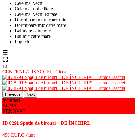
Cele mai vechi
Cele mai noi editate
Cele mai vechi editate
Dormitoare mare catre mic
Dormitoare mic catre mare
Bai mare catre mic
Bai mic catre mare
Implicit
13
CENTRALA
,
ISACCEI
,
Tulcea
Previous
Next
Inchirieri
BUNA
RENOVAT
ID 8291 Spațiu de birouri – DE ÎNCHIRI...
450 EURO
/luna