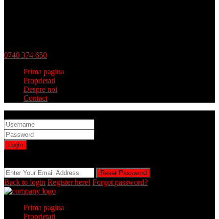
0740 374 650
Prima pagina
Proprietati
Despre noi
Contact
Sign into your account
Login
Registration is disabled by Administrator
Reset Password
Reset Password
Back to login
Register here!
Forgot password?
Prima pagina
Proprietati