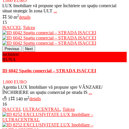
1,000 EURO
LUX Imobiliare vă propune spre închiriere un spațiu comercial
situat strategic în zona ULT
...
2
50 m
details
15
ISACCEI
,
Tulcea
Previous
Next
Inchirieri
BUNA
ID 6042 Spațiu comercial – STRADA ISACCEI
1,000 EURO
Agentia LUX Imobiliare vă propune spre VÂNZARE/
ÎNCHIRIERE un spațiu comercial pe strada IS
...
2
1
140 m
details
16
ISACCEI
,
ULTRACENTRAL
,
Tulcea