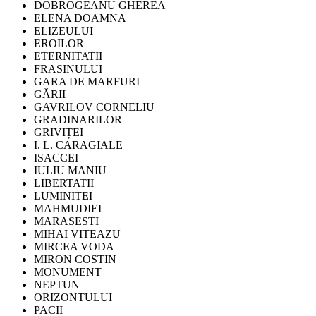
DOBROGEANU GHEREA
ELENA DOAMNA
ELIZEULUI
EROILOR
ETERNITATII
FRASINULUI
GARA DE MARFURI
GĂRII
GAVRILOV CORNELIU
GRADINARILOR
GRIVIȚEI
I. L. CARAGIALE
ISACCEI
IULIU MANIU
LIBERTATII
LUMINITEI
MAHMUDIEI
MARASESTI
MIHAI VITEAZU
MIRCEA VODA
MIRON COSTIN
MONUMENT
NEPTUN
ORIZONTULUI
PACII