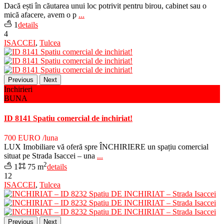
Dacă ești în căutarea unui loc potrivit pentru birou, cabinet sau o
mică afacere, avem o p
...
1
details
4
ISACCEI
,
Tulcea
Previous
Next
Inchirieri
BUNA
ID 8141 Spatiu comercial de inchiriat!
700 EURO
/luna
LUX Imobiliare vă oferă spre ÎNCHIRIERE un spațiu comercial
situat pe Strada Isaccei – una
...
2
1
75 m
details
12
ISACCEI
,
Tulcea
Previous
Next