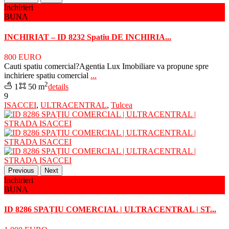
Inchirieri
BUNA
INCHIRIAT – ID 8232 Spatiu DE INCHIRIA...
800 EURO
Cauti spatiu comercial?Agentia Lux Imobiliare va propune spre
inchiriere spatiu comercial
...
2
1
50 m
details
9
ISACCEI
,
ULTRACENTRAL
,
Tulcea
Previous
Next
Inchirieri
BUNA
ID 8286 SPAȚIU COMERCIAL | ULTRACENTRAL | ST...