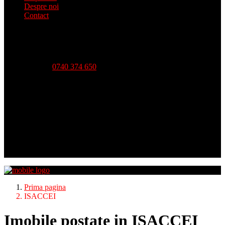
Despre noi
Contact
Telefon:
0740 374 650
Strada Babadag, Nr 12, Bl 6, PARTER (vis-a-vis CEC
Bank), Tulcea
Luni - Vineri-- 09:00 - 18:00 Sambata - 09:00 - 14:00
Duminica - inchis
Prima pagina
ISACCEI
Imobile postate in ISACCEI