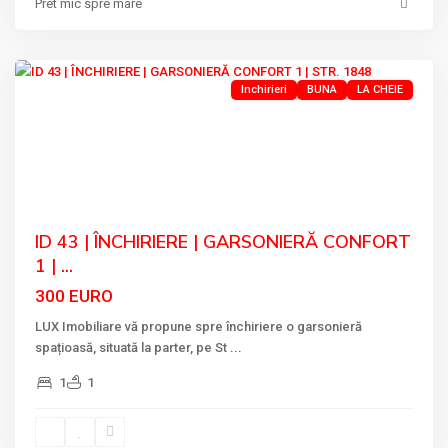
Pret mic spre mare
1848
,
Tulcea
Inchirieri
BUNA
LA CHEIE
Previous
Next
ID 43 | ÎNCHIRIERE | GARSONIERĂ CONFORT
1 | ...
300 EURO
LUX Imobiliare vă propune spre închiriere o garsonieră
spațioasă, situată la parter, pe St
...
1
1
ULTRACENTRAL
,