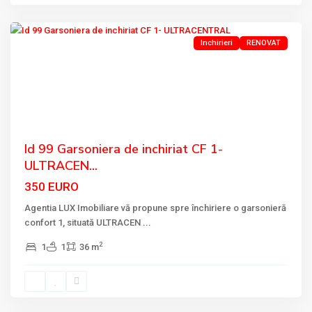
Tulcea
Inchirieri
RENOVAT
Previous
Next
Id 99 Garsoniera de inchiriat CF 1-
ULTRACEN...
350 EURO
Agentia LUX Imobiliare vă propune spre închiriere o garsonieră
confort 1, situată ULTRACEN
...
2
1
1
36 m
CARTIER
E3
,
Tulcea