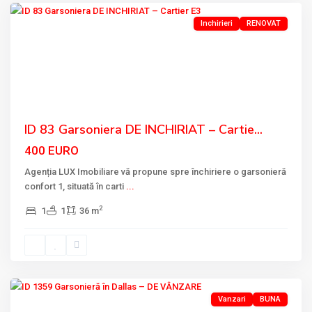
Inchirieri
RENOVAT
Previous
Next
ID 83 Garsoniera DE INCHIRIAT – Cartie...
400 EURO
Agenția LUX Imobiliare vă propune spre închiriere o garsonieră
confort 1, situată în carti
...
2
1
1
36 m
DALLAS
,
Tulcea
Vanzari
BUNA