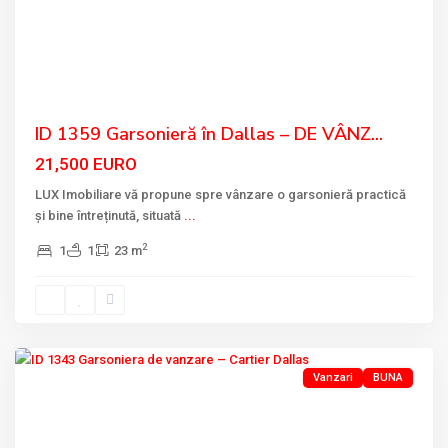
Previous
Next
ID 1359 Garsonieră în Dallas – DE VÂNZ...
21,500 EURO
LUX Imobiliare vă propune spre vânzare o garsonieră practică
și bine întreținută, situată
...
2
1
1
23 m
DALLAS
,
Tulcea
Vanzari
BUNA
Previous
Next