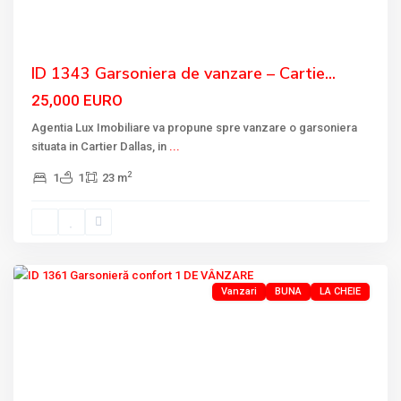
ID 1343 Garsoniera de vanzare – Cartie...
25,000 EURO
Agentia Lux Imobiliare va propune spre vanzare o garsoniera
situata in Cartier Dallas, in
...
2
1
1
23 m
DALLAS
,
Tulcea
Vanzari
BUNA
LA CHEIE
Previous
Next