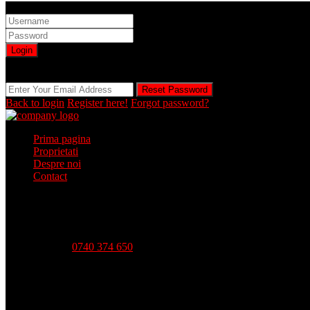
Sign into your account
Login
Registration is disabled by Administrator
Reset Password
Reset Password
Back to login
Register here!
Forgot password?
Prima pagina
Proprietati
Despre noi
Contact
Telefon:
0740 374 650
Strada Babadag, Nr 12, Bl 6, PARTER (vis-a-vis CEC Bank), 
Luni - Vineri-- 09:00 - 18:00 Sambata - 09:00 - 14:00 Duminica