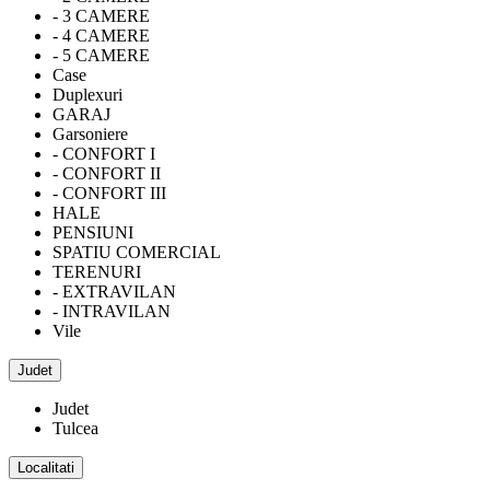
- 3 CAMERE
- 4 CAMERE
- 5 CAMERE
Case
Duplexuri
GARAJ
Garsoniere
- CONFORT I
- CONFORT II
- CONFORT III
HALE
PENSIUNI
SPATIU COMERCIAL
TERENURI
- EXTRAVILAN
- INTRAVILAN
Vile
Judet
Judet
Tulcea
Localitati