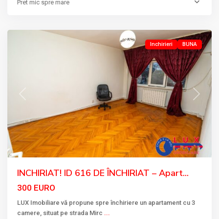
Pret mic spre mare
VODA
,
Tulcea
Inchirieri
BUNA
Previous
Next
INCHIRIAT! ID 616 DE ÎNCHIRIAT – Apart...
300 EURO
LUX Imobiliare vă propune spre închiriere un apartament cu 3
camere, situat pe strada Mirc
...