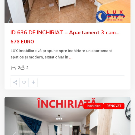
ID 636 DE INCHIRIAT – Apartament 3 cam...
573 EURO
LUX Imobiliare vă propune spre închiriere un apartament
spațios și modern, situat chiar în
...
2
2
ZONA
ROSA
,
Tulcea
Inchirieri
RENOVAT