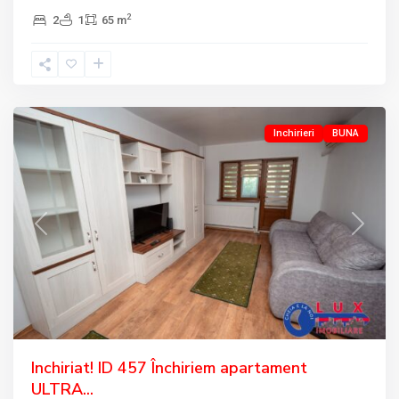
2
2
1
65 m
BABADAG
,
Tulcea
Inchirieri
BUNA
Previous
Next
Inchiriat! ID 457 Închiriem apartament
ULTRA...