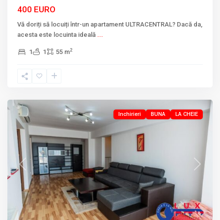
400 EURO
Vă doriți să locuiți într-un apartament ULTRACENTRAL? Dacă da,
acesta este locuinta ideală
...
2
1
1
55 m
MIRCEA
VODA
,
Tulcea
Inchirieri
BUNA
LA CHEIE
Previous
Next