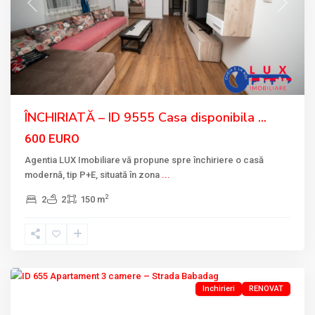
Previous
Next
ÎNCHIRIATĂ – ID 9555 Casa disponibila ...
600 EURO
Agentia LUX Imobiliare vă propune spre închiriere o casă
modernă, tip P+E, situată în zona
...
2
2
2
150 m
BABADAG
,
Tulcea
Inchirieri
RENOVAT