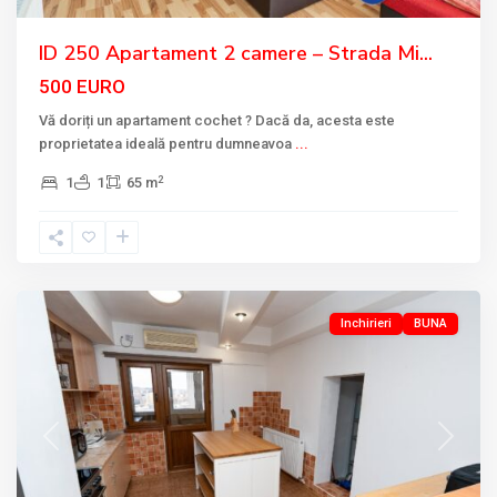
ID 250 Apartament 2 camere – Strada Mi...
500 EURO
Vă doriți un apartament cochet ? Dacă da, acesta este
proprietatea ideală pentru dumneavoa
...
2
1
1
65 m
BABADAG
,
ULTRACENTRAL
,
Tulcea
Inchirieri
BUNA
Previous
Next