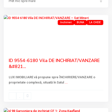
Pret mic spre mare
Mineri
Inchirieri
BUNA
LA CHEIE
Previous
Next
ID 9554-6180 Vila DE INCHIRIAT/VANZARE
&#821...
LUX IMOBILIARE vă propune spre ÎNCHIRIERE/VANZARE o
proprietate complexă, situată în Satul
...
BARAJULUI
,
Tulcea