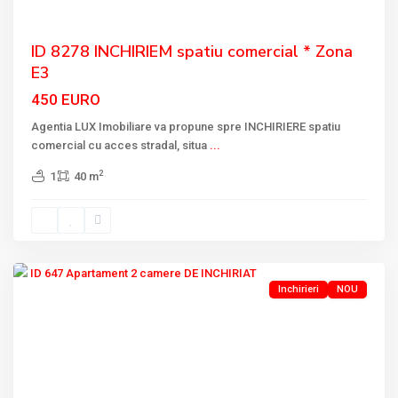
ID 8278 INCHIRIEM spatiu comercial * Zona
E3
450 EURO
Agentia LUX Imobiliare va propune spre INCHIRIERE spatiu
comercial cu acces stradal, situa
...
2
1
40 m
CARTIER
E3
,
Tulcea
Inchirieri
NOU
Previous
Next