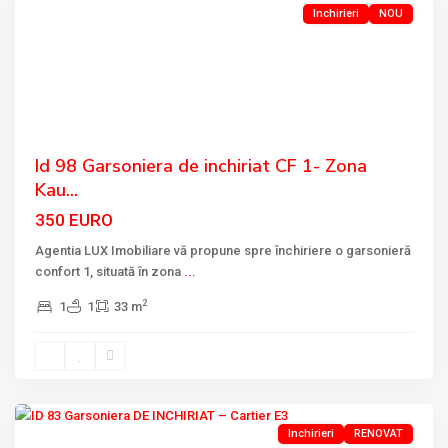
Inchirieri
NOU
Previous
Next
Id 98 Garsoniera de inchiriat CF 1- Zona
Kau...
350 EURO
Agentia LUX Imobiliare vă propune spre închiriere o garsonieră
confort 1, situată în zona
...
2
1
1
33 m
CARTIER
E3
,
Tulcea
Inchirieri
RENOVAT