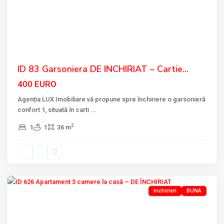
Previous
Next
ID 83 Garsoniera DE INCHIRIAT – Cartie...
400 EURO
Agenția LUX Imobiliare vă propune spre închiriere o garsonieră
confort 1, situată în carti
...
2
1
1
36 m
PIATA
NOUA
,
Tulcea
Inchirieri
BUNA
Previous
Next