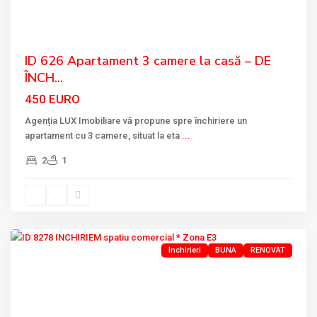
ID 626 Apartament 3 camere la casă – DE
ÎNCH...
450 EURO
Agenția LUX Imobiliare vă propune spre închiriere un
apartament cu 3 camere, situat la eta
...
2
1
CARTIER
E3
,
Tulcea
Inchirieri
BUNA
RENOVAT
Previous
Next