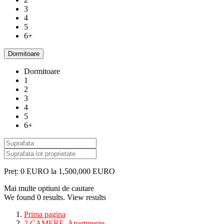
3
4
5
6+
Dormitoare
Dormitoare
1
2
3
4
5
6+
Preț:
0 EURO la 1,500,000 EURO
Mai multe optiuni de cautare
We found
0
results.
View results
Prima pagina
2 CAMERE
,
Apartmente