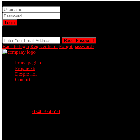
Sign into your account
Login
Registration is disabled by Administrator
Reset Password
Reset Password
Back to login
Register here!
Forgot password?
Prima pagina
Proprietati
Despre noi
Contact
Telefon:
0740 374 650
Strada Babadag, Nr 12, Bl 6, PARTER (vis-a-vis CEC Bank), 
Luni - Vineri-- 09:00 - 18:00 Sambata - 09:00 - 14:00 Duminica