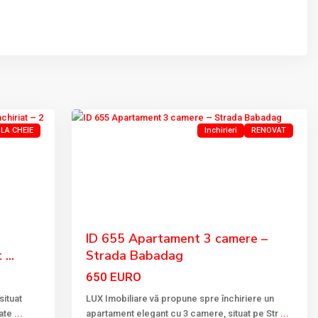
BABADAG
,
13
Tulcea
LA CHEIE
Inchirieri
RENOVAT
Next
Previous
Next
ID 655 Apartament 3 camere –
...
Strada Babadag
650 EURO
situat
LUX Imobiliare vă propune spre închiriere un
tate
...
apartament elegant cu 3 camere, situat pe Str
...