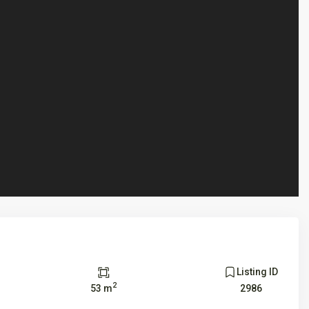
Listing ID
2
53 m
2986