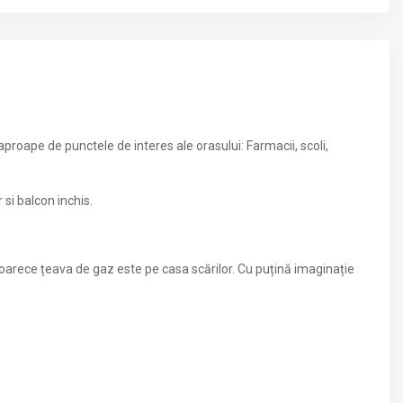
proape de punctele de interes ale orasului: Farmacii, scoli,
 si balcon inchis.
deoarece țeava de gaz este pe casa scărilor. Cu puțină imaginație