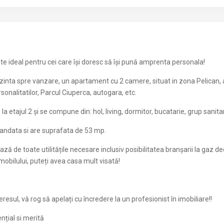
 ideal pentru cei care își doresc să își pună amprenta personala!
zinta spre vanzare, un apartament cu 2 camere, situat in zona Pelican, a
onalitatilor, Parcul Ciuperca, autogara, etc.
a etajul 2 și se compune din: hol, living, dormitor, bucatarie, grup sanitar
ndata si are suprafata de 53 mp.
ază de toate utilitățile necesare inclusiv posibilitatea branșarii la gaz 
mobilului, puteți avea casa mult visată!
resul, vă rog să apelați cu încredere la un profesionist în imobiliare!!
nțial si merită