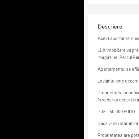
Descriere
Acest apartament este
LUX Imobiliare va pre
magazine, Parcul Pers
Apartamentul se află l
Locuinta este decoma
Proprietatea benefici
în vederea decorării i
PRET 60.000 EURO
Dacă v-am stârnit inte
Proprietatea are pote