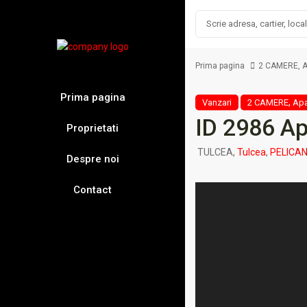
Prima pagina
2 CAMERE
,
A
Prima pagina
,
Vanzari
2 CAMERE
Apa
ID 2986 Ap
Proprietati
TULCEA,
Tulcea
,
PELICA
Despre noi
Contact