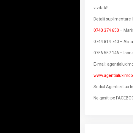
vizitată!
Detalii suplimentare 
0740 374 650
– Marin
0744 814 740 – Alina
0756 557 146 – Ioan
E-mail: agentialuxi
www.agentialuximobil
Sediul Agentiei Lux I
Ne gasiti pe FACEBOO