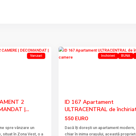
ULTRACENTRAL
,
17
Tulcea
Vanzari
Inchirieri
BUNA
Next
Previous
TAMENT 2
ID 167 Apartament
ANDAT |...
ULTRACENTRAL de închiriat 
550 EURO
une spre vânzare un
Dacă îți dorești un apartament modern, 
situat în Zona Vest, o a
chiar în inima orașului, această proprie