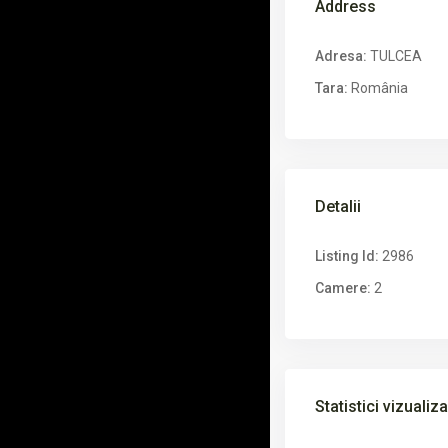
Address
Adresa:
TULCEA
Tara:
România
Detalii
Listing Id:
2986
Camere:
2
Statistici vizualiza