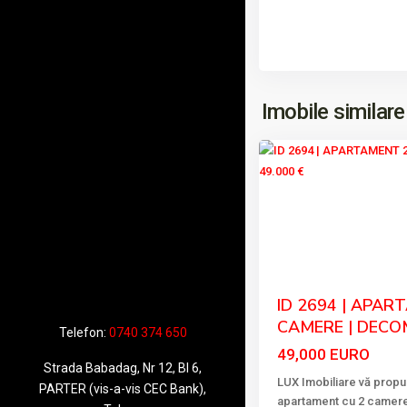
VEST
,
Imobile similare
7
Tulcea
Previous
ID 2694 | APAR
CAMERE | DECOM
Telefon:
0740 374 650
49,000 EURO
Strada Babadag, Nr 12, Bl 6,
LUX Imobiliare vă prop
PARTER (vis-a-vis CEC Bank),
apartament cu 2 camere, 