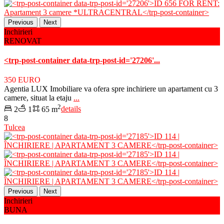
Previous
Next
Inchirieri
RENOVAT
<trp-post-container data-trp-post-id='27206'...
350 EURO
Agentia LUX Imobiliare va ofera spre inchiriere un apartament cu 3
camere, situat la etaju
...
2
2
1
65 m
details
8
Tulcea
Previous
Next
Inchirieri
BUNA