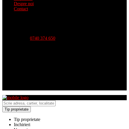
Despre noi
Contact
Telefon:
0740 374 650
Strada Babadag, Nr 12, Bl 6, PARTER (vis-a-vis CEC
Bank), Tulcea
Luni - Vineri-- 09:00 - 18:00 Sambata - 09:00 - 14:00
Duminica - inchis
Tip proprietate
Tip proprietate
Inchirieri