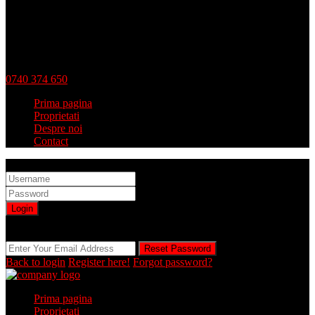
0740 374 650
Prima pagina
Proprietati
Despre noi
Contact
Sign into your account
Login
Registration is disabled by Administrator
Reset Password
Reset Password
Back to login
Register here!
Forgot password?
Prima pagina
Proprietati