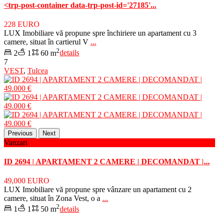
<trp-post-container data-trp-post-id='27185'...
228 EURO
LUX Imobiliare vă propune spre închiriere un apartament cu 3
camere, situat în cartierul V
...
2
2
1
60 m
details
7
VEST
,
Tulcea
Previous
Next
Vanzari
ID 2694 | APARTAMENT 2 CAMERE | DECOMANDAT |...
49,000 EURO
LUX Imobiliare vă propune spre vânzare un apartament cu 2
camere, situat în Zona Vest, o a
...
2
1
1
50 m
details