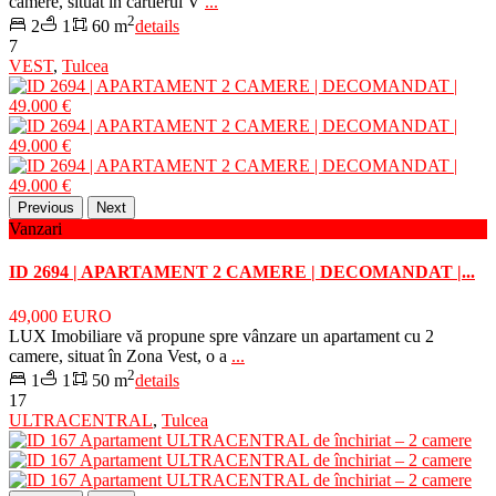
camere, situat în cartierul V
...
2
2
1
60 m
details
7
VEST
,
Tulcea
Previous
Next
Vanzari
ID 2694 | APARTAMENT 2 CAMERE | DECOMANDAT |...
49,000 EURO
LUX Imobiliare vă propune spre vânzare un apartament cu 2
camere, situat în Zona Vest, o a
...
2
1
1
50 m
details
17
ULTRACENTRAL
,
Tulcea