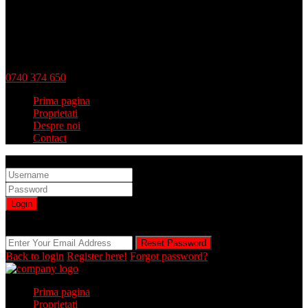
0740 374 650
Prima pagina
Proprietati
Despre noi
Contact
Sign into your account
Login
Registration is disabled by Administrator
Reset Password
Reset Password
Back to login
Register here!
Forgot password?
Prima pagina
Proprietati