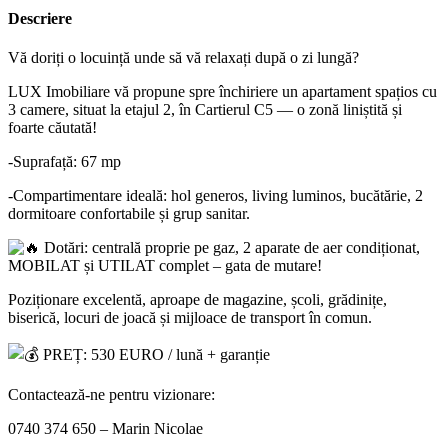
Descriere
Vă doriți o locuință unde să vă relaxați după o zi lungă?
LUX Imobiliare vă propune spre închiriere un apartament spațios cu
3 camere, situat la etajul 2, în Cartierul C5 — o zonă liniștită și
foarte căutată!
-Suprafață: 67 mp
-Compartimentare ideală: hol generos, living luminos, bucătărie, 2
dormitoare confortabile și grup sanitar.
Dotări: centrală proprie pe gaz, 2 aparate de aer condiționat,
MOBILAT și UTILAT complet – gata de mutare!
Poziționare excelentă, aproape de magazine, școli, grădinițe,
biserică, locuri de joacă și mijloace de transport în comun.
PREȚ: 530 EURO / lună + garanție
Contactează-ne pentru vizionare:
0740 374 650 – Marin Nicolae