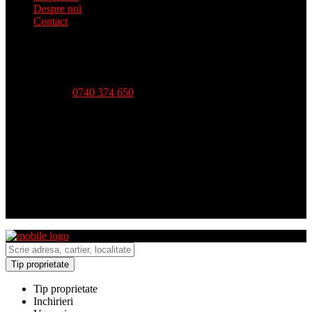
Despre noi
Contact
Telefon:
0740 374 650
Strada Babadag, Nr 12, Bl 6, PARTER (vis-a-vis CEC
Bank), Tulcea
Luni - Vineri-- 09:00 - 18:00 Sambata - 09:00 - 14:00
Duminica - inchis
Tip proprietate
Tip proprietate
Inchirieri