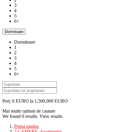
3
4
5
6+
Dormitoare
Dormitoare
1
2
3
4
5
6+
Preț:
0 EURO la 1,500,000 EURO
Mai multe optiuni de cautare
We found
0
results.
View results
Prima pagina
2 CAMERE
,
Apartmente