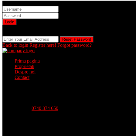
Sign into your account
Login
Registration is disabled by Administrator
Reset Password
Reset Password
Back to login
Register here!
Forgot password?
Prima pagina
Proprietati
Despre noi
Contact
Telefon:
0740 374 650
Strada Babadag, Nr 12, Bl 6, PARTER (vis-a-vis CEC Bank), 
Luni - Vineri-- 09:00 - 18:00 Sambata - 09:00 - 14:00 Duminica