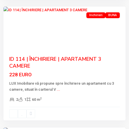
Tulcea
Inchirieri
BUNA
Previous
Next
ID 114 | ÎNCHIRIERE | APARTAMENT 3
CAMERE
228 EURO
LUX Imobiliare vă propune spre închiriere un apartament cu 3
camere, situat în cartierul V
...
2
2
1
60 m
VEST
,
Tulcea