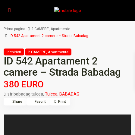
Prima pagina
2 CAMERE
,
Apartmente
ID 542 Apartament 2 camere – Strada Babadag
,
Inchirieri
2 CAMERE
Apartmente
ID 542 Apartament 2
camere – Strada Babadag
380 EURO
str babadag tulcea,
Tulcea
,
BABADAG
Share
Favorit
Print