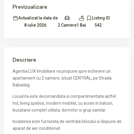
Previzualizare
Actualizat la data de
Listing ID
2 Camere
1 Bai
8 iulie 2026
542
Descriere
Agentia LUX Imobiliare va propune spre inchiriere un
apartament cu 2 camere, situat CENTRAL, pe Strada
Babadag.
Locuinta este decomandata si compartimentata astfel:
hol, living spatios, modern mobilat, cu acces in balcon,
bucatarie complet utilata, dormitor si grup sanitar.
Incalzirea este furnizata de centrala blocului si dispune de
aparat de aer conditionat.