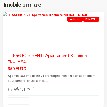
ULTRACENTRAL
,
Imobile similare
Tulcea
Inchirieri
RENOVAT
Previous
Next
ID 656 FOR RENT: Apartament 3 camere
*ULTRAC...
350 EURO
Agentia LUX Imobiliare va ofera spre inchiriere un apartament
cu 3 camere, situat la etaju
...
2
2
1
65 m