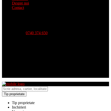
Despre noi
Contact
Telefon:
0740 374 650
Strada Babadag, Nr 12, Bl 6, PARTER (vis-a-vis CEC
Bank), Tulcea
Luni - Vineri-- 09:00 - 18:00 Sambata - 09:00 - 14:00
Duminica - inchis
Tip proprietate
Tip proprietate
Inchirieri