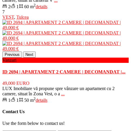
camere, situat în cartierul V
...
2
2
1
60 m
details
7
VEST
,
Tulcea
Previous
Next
Vanzari
ID 2694 | APARTAMENT 2 CAMERE | DECOMANDAT |...
49,000 EURO
LUX Imobiliare vă propune spre vânzare un apartament cu 2
camere, situat în Zona Vest, o a
...
2
1
1
50 m
details
Contact Us
Use the form below to contact us!