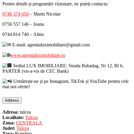
Pentru detalii și programări vizionare, ne puteți contacta:
0740 374 650
– Marin Nicolae
0756 557 146 – Ioana
0744 814 740 – Alina
E-mail: agentialuximobiliare@gmail.com
www.agentialuximobiliare.ro
Sediul LUX IMOBILIARE: Strada Babadag, Nr 12, Bl 6,
PARTER (vis-a-vis de CEC Bank)
Urmărește-ne și pe Instagram, TikTok și YouTube pentru cele
mai noi oferte!
Address
Adresa:
tulcea
Localitate:
Tulcea
Zona:
CENTRALA
Judet:
Tulcea
Tara:
România