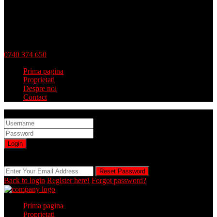
0740 374 650
Prima pagina
Proprietati
Despre noi
Contact
Sign into your account
Login
Registration is disabled by Administrator
Reset Password
Reset Password
Back to login
Register here!
Forgot password?
Prima pagina
Proprietati