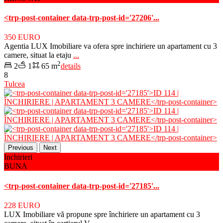
<trp-post-container data-trp-post-id='27206'...
350 EURO
Agentia LUX Imobiliare va ofera spre inchiriere un apartament cu 3
camere, situat la etaju
...
2
2
1
65 m
details
8
Tulcea
Previous
Next
Inchirieri
BUNA
<trp-post-container data-trp-post-id='27185'...
228 EURO
LUX Imobiliare vă propune spre închiriere un apartament cu 3