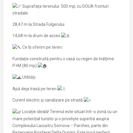
Suprafața terenului: 500 mp, cu DOUA fronturi
stradale:
28,47 m la Strada Fulgerului
14,68 m la drum de acces
Ce îți oferim pe teren:
Fundație construită pentru o casă cu regim de înălțime
P+M (80 mp)
Utilități:
Apă deja trasă pe teren
Curent electric și canalizare pe stradă
Locație ideală! Terenul este situat într-o zonă cu un
mare potențial turistic și o priveliște superbă asupra
Complexului Lacustru Somova – Parches, parte din
Rezervația Biosferei Delta Dunării. Este locul perfect