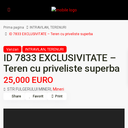
Prima pagina
INTRAVILAN
,
TERENURI
ID 7833 EXCLUSIVITATE – Teren cu priveliste superba
,
Vanzari
INTRAVILAN
TERENURI
ID 7833 EXCLUSIVITATE –
Teren cu priveliste superba
25,000 EURO
STR FULGERULUI MINERI,
Mineri
Share
Favorit
Print