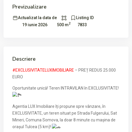
Previzualizare
Actualizat la data de
Listing ID
2
500 m
19 iunie 2026
7833
Descriere
#EXCLUSIVITATELUXIMOBILIARE
– PREȚ REDUS 25.000
EURO
Oportunitate unică! Teren INTRAVILAN în EXCLUSIVITATE!
Agentia LUX Imobiliare îți propune spre vânzare, în
EXCLUSIVITATE, un teren situat pe Strada Fulgerului, Sat
Mineri, Comuna Somova, la doar 8 minute cu mașina de
orașul Tulcea (5 km)!