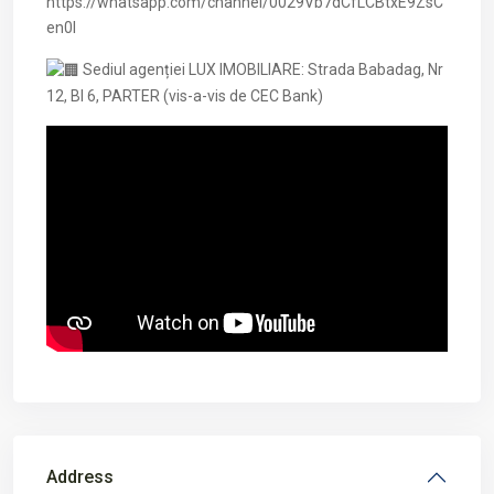
https://whatsapp.com/channel/0029Vb7dCfLCBtxE9ZsC
en0l
Sediul agenției LUX IMOBILIARE: Strada Babadag, Nr
12, Bl 6, PARTER (vis-a-vis de CEC Bank)
Address