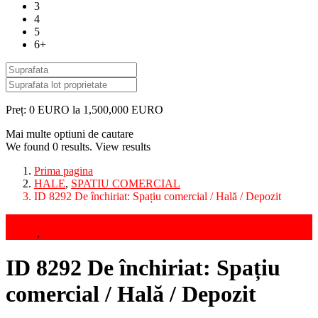
3
4
5
6+
Preț:
0 EURO la 1,500,000 EURO
Mai multe optiuni de cautare
We found
0
results.
View results
Prima pagina
HALE
,
SPATIU COMERCIAL
ID 8292 De închiriat: Spațiu comercial / Hală / Depozit
Inchirieri
HALE
,
SPATIU COMERCIAL
ID 8292 De închiriat: Spațiu
comercial / Hală / Depozit