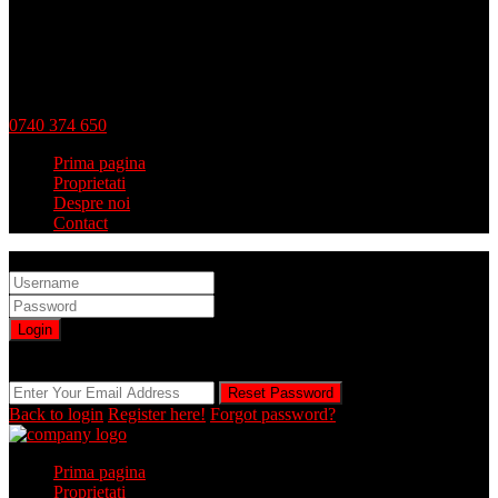
0740 374 650
Prima pagina
Proprietati
Despre noi
Contact
Sign into your account
Login
Registration is disabled by Administrator
Reset Password
Reset Password
Back to login
Register here!
Forgot password?
Prima pagina
Proprietati