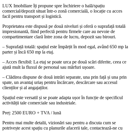
LUX Imobiliare îți propune spre închiriere o hală/spațiu
comercial/depozit situat într-o zonă comercială, o locație cu acces
facil pentru transport și logistică.
Proprietatea este dispusă pe două niveluri și oferă o suprafață totală
impresionantă, fiind perfectă pentru firmele care au nevoie de
compartimentare clară între zona de lucru, depozit sau birouri.
– Suprafață totală: spațiul este împărțit în mod egal, având 650 mp la
parter și încă 650 mp la etaj.
– Acces flexibil: La etaj se poate urca pe două scări diferite, ceea ce
ajută mult la fluxul de personal sau mărfuri ușoare.
– Clădirea dispune de două intrări separate, una prin față și una prin
spate, un avantaj uriaș pentru încărcare, descărcare sau accesul
clienților și al angajaților.
Spațiul este versatil și se poate adapta ușor în funcție de specificul
activității tale comerciale sau industriale.
Preț: 2500 EURO + TVA / lună
Pentru mai multe detalii, vizionări sau pentru a discuta cum se
potrivește acest spațiu cu planurile afacerii tale, contactează-ne cu