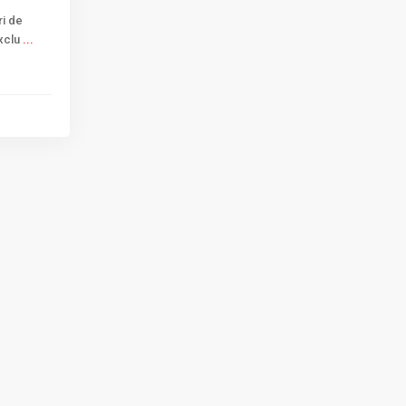
ri de
Exclu
...