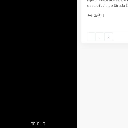
casa situata pe Strada L
3
1