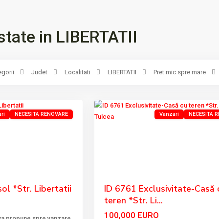
state in LIBERTATII
egorii
Judet
Localitati
LIBERTATII
Pret mic spre mare
LIBERTATII
,
20
Tulcea
ri
NECESITA RENOVARE
Vanzari
NECESITA 
Previous
Next
ID 6761 Exclusivitate-Casă 
ol *Str. Libertatii
teren *Str. Li...
100,000 EURO
 va propune spre vanzare