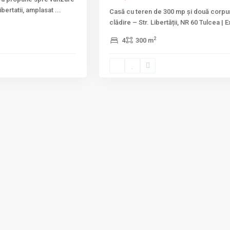
ibertatii, amplasat
...
Casă cu teren de 300 mp și două corpu
clădire – Str. Libertății, NR 60 Tulcea | 
2
4
300 m