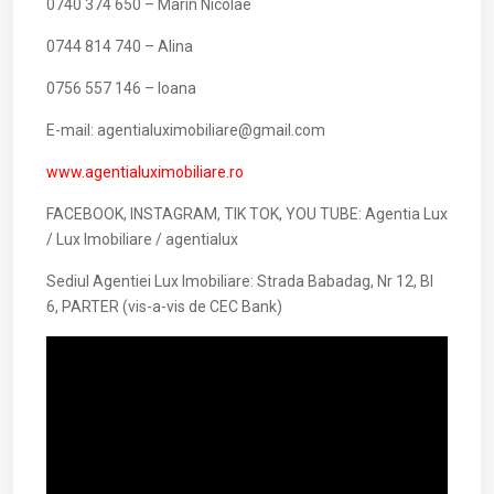
0740 374 650 – Marin Nicolae
0744 814 740 – Alina
0756 557 146 – Ioana
E-mail: agentialuximobiliare@gmail.com
www.agentialuximobiliare.ro
FACEBOOK, INSTAGRAM, TIK TOK, YOU TUBE: Agentia Lux
/ Lux Imobiliare / agentialux
Sediul Agentiei Lux Imobiliare: Strada Babadag, Nr 12, Bl
6, PARTER (vis-a-vis de CEC Bank)