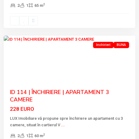
2
2
1
65 m
Tulcea
Inchirieri
BUNA
Previous
Next
ID 114 | ÎNCHIRIERE | APARTAMENT 3
CAMERE
228 EURO
LUX Imobiliare vă propune spre închiriere un apartament cu 3
camere, situat în cartierul V
...
2
2
1
60 m