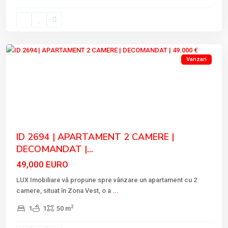
VEST
,
Tulcea
Vanzari
Previous
Next
ID 2694 | APARTAMENT 2 CAMERE |
DECOMANDAT |...
49,000 EURO
LUX Imobiliare vă propune spre vânzare un apartament cu 2
camere, situat în Zona Vest, o a
...
2
1
1
50 m