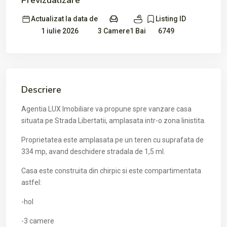
Previzualizare
Actualizat la data de
Listing ID
3 Camere
1 Bai
1 iulie 2026
6749
Descriere
Agentia LUX Imobiliare va propune spre vanzare casa
situata pe Strada Libertatii, amplasata intr-o zona linistita.
Proprietatea este amplasata pe un teren cu suprafata de
334 mp, avand deschidere stradala de 1,5 ml.
Casa este construita din chirpic si este compartimentata
astfel:
-hol
-3 camere