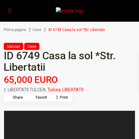
Prima pagina
Case
ID 6749 Casa la sol *Str. Libertatii
Vanzari
Case
ID 6749 Casa la sol *Str.
Libertatii
65,000 EURO
LIBERTATII TULCEA,
Tulcea
,
LIBERTATII
Share
Favorit
Print