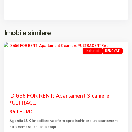
ULTRACENTRAL
,
Imobile similare
Tulcea
Inchirieri
RENOVAT
Previous
Next
ID 656 FOR RENT: Apartament 3 camere
*ULTRAC...
350 EURO
Agentia LUX Imobiliare va ofera spre inchiriere un apartament
cu 3 camere, situat la etaju
...