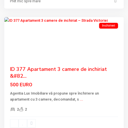
Pret mic spre mare
VICTORIEI
,
Tulcea
Inchirieri
Previous
Next
ID 377 Apartament 3 camere de inchiriat
&#82...
500 EURO
Agentia Lux Imobiliare vă propune spre închiriere un
apartament cu 3 camere, decomandat, s
...
2
2
VICTORIEI
,