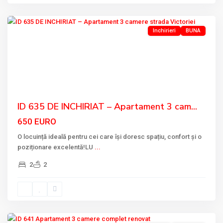
Tulcea
Inchirieri
BUNA
Previous
Next
ID 635 DE INCHIRIAT – Apartament 3 cam...
650 EURO
O locuință ideală pentru cei care își doresc spațiu, confort și o
poziționare excelentă!LU
...
2
2
VICTORIEI
,
Tulcea