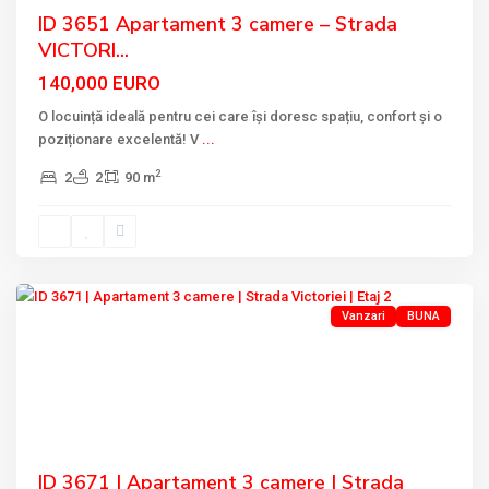
ID 3651 Apartament 3 camere – Strada
VICTORI...
140,000 EURO
O locuință ideală pentru cei care își doresc spațiu, confort și o
poziționare excelentă! V
...
2
2
2
90 m
VICTORIEI
,
Tulcea
Vanzari
BUNA
Previous
Next
ID 3671 | Apartament 3 camere | Strada