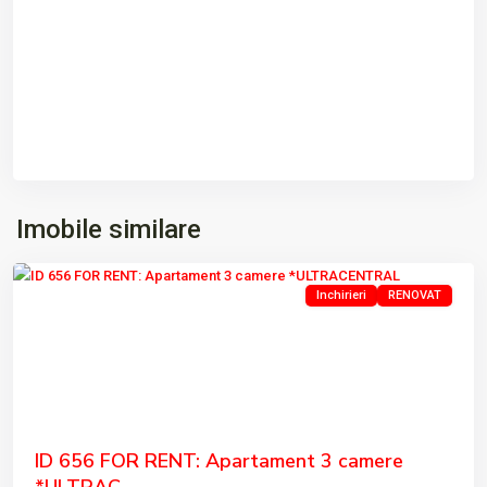
ULTRACENTRAL
,
Imobile similare
Tulcea
Inchirieri
RENOVAT
Previous
Next
ID 656 FOR RENT: Apartament 3 camere
*ULTRAC...