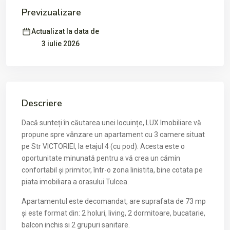
Previzualizare
Actualizat la data de
3 iulie 2026
Descriere
Dacă sunteți în căutarea unei locuințe, LUX Imobiliare vă
propune spre vânzare un apartament cu 3 camere situat
pe Str VICTORIEI, la etajul 4 (cu pod). Acesta este o
oportunitate minunată pentru a vă crea un cămin
confortabil și primitor, într-o zona linistita, bine cotata pe
piata imobiliara a orasului Tulcea.
Apartamentul este decomandat, are suprafata de 73 mp
și este format din: 2 holuri, living, 2 dormitoare, bucatarie,
balcon inchis si 2 grupuri sanitare.