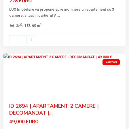
228 EURO
LUX Imobiliare vă propune spre închiriere un apartament cu 3
camere, situat în cartierul V
...
2
2
1
60 m
VEST
,
Tulcea
Vanzari
Previous
Next
ID 2694 | APARTAMENT 2 CAMERE |
DECOMANDAT |...
49,000 EURO