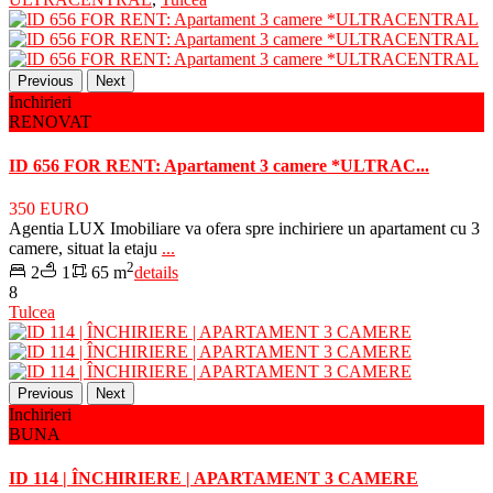
Previous
Next
Inchirieri
RENOVAT
ID 656 FOR RENT: Apartament 3 camere *ULTRAC...
350 EURO
Agentia LUX Imobiliare va ofera spre inchiriere un apartament cu 3
camere, situat la etaju
...
2
2
1
65 m
details
8
Tulcea
Previous
Next
Inchirieri
BUNA
ID 114 | ÎNCHIRIERE | APARTAMENT 3 CAMERE