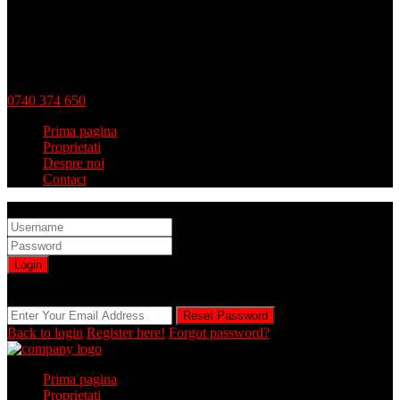
0740 374 650
Prima pagina
Proprietati
Despre noi
Contact
Sign into your account
Login
Registration is disabled by Administrator
Reset Password
Reset Password
Back to login
Register here!
Forgot password?
Prima pagina
Proprietati