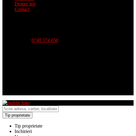
Despre noi
Contact
Telefon:
0740 374 650
Strada Babadag, Nr 12, Bl 6, PARTER (vis-a-vis CEC
Bank), Tulcea
Luni - Vineri-- 09:00 - 18:00 Sambata - 09:00 - 14:00
Duminica - inchis
Tip proprietate
Tip proprietate
Inchirieri