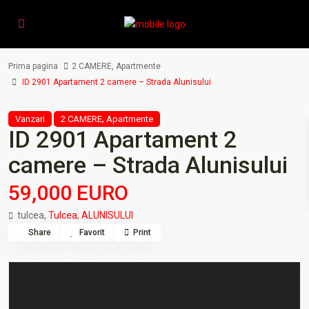
Prima pagina
2 CAMERE
,
Apartmente
ID 2901 Apartament 2 camere – Strada Alunisului
,
Vanzari
2 CAMERE
Apartmente
ID 2901 Apartament 2
camere – Strada Alunisului
59,000 EURO
tulcea,
Tulcea
,
ALUNISULUI
Share
Favorit
Print