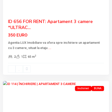
ID 656 FOR RENT: Apartament 3 camere
*ULTRAC...
350 EURO
Agentia LUX Imobiliare va ofera spre inchiriere un apartament
cu 3 camere, situat la etaju
...
2
2
1
65 m
Tulcea
Inchirieri
BUNA
Previous
Next