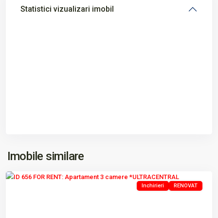
Statistici vizualizari imobil
ULTRACENTRAL
,
Imobile similare
Tulcea
Inchirieri
RENOVAT
Previous
Next