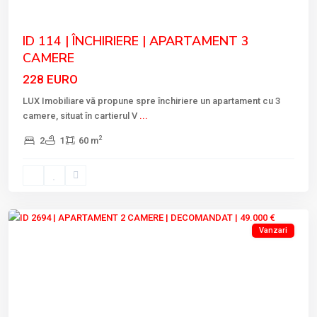
ID 114 | ÎNCHIRIERE | APARTAMENT 3
CAMERE
228 EURO
LUX Imobiliare vă propune spre închiriere un apartament cu 3
camere, situat în cartierul V
...
2
2
1
60 m
VEST
,
Tulcea
Vanzari
Previous
Next