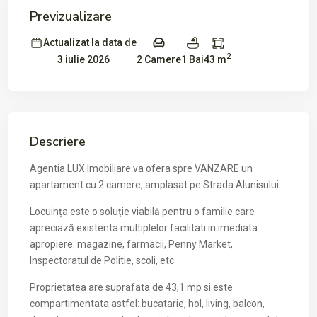
Previzualizare
Actualizat la data de
2
2 Camere
1 Bai
43 m
3 iulie 2026
Descriere
Agentia LUX Imobiliare va ofera spre VANZARE un
apartament cu 2 camere, amplasat pe Strada Alunisului.
Locuința este o soluție viabilă pentru o familie care
apreciază existenta multiplelor facilitati in imediata
apropiere: magazine, farmacii, Penny Market,
Inspectoratul de Politie, scoli, etc
Proprietatea are suprafata de 43,1 mp si este
compartimentata astfel: bucatarie, hol, living, balcon,