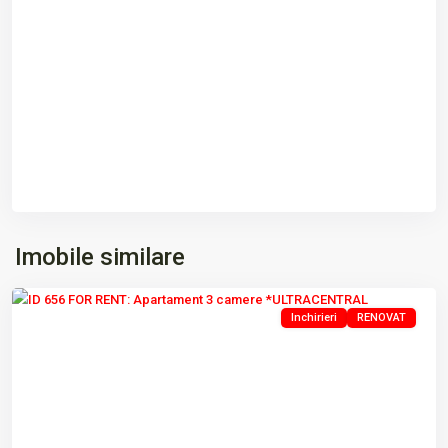
ULTRACENTRAL
,
Imobile similare
Tulcea
Inchirieri
RENOVAT
Previous
Next