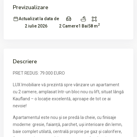
Previzualizare
Actualizat la data de
2
2 Camere
1 Bai
58 m
2 iulie 2026
Descriere
PRET REDUS: 79.000 EURO
LUX Imobiliare vă prezintă spre vânzare un apartament
cu 2 camere, amplasat într-un bloc nou cu lift, situat lângă
Kaufland – o locație excelentă, aproape de tot ce ai
nevoie!
Apartamentul este nou și se predă la cheie, cu finisaje
moderne: gresie, faianță, parchet, uși interioare din lemn,
baie complet utilată, centrală proprie pe gaz și calorifere,