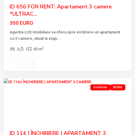
ID 656 FOR RENT: Apartament 3 camere
*ULTRAC...
350 EURO
Agentia LUX Imobiliare va ofera spre inchiriere un apartament
cu 3 camere, situat la etaju
...
2
2
1
65 m
Tulcea
Inchirieri
BUNA
Previous
Next
ID 114 | ÎNCHIRIERE | APARTAMENT 3