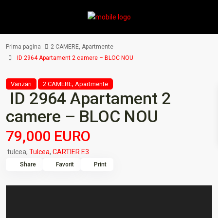
Prima pagina
2 CAMERE
,
Apartmente
ID 2964 Apartament 2 camere – BLOC NOU
,
Vanzari
2 CAMERE
Apartmente
ID 2964 Apartament 2
camere – BLOC NOU
79,000 EURO
tulcea,
Tulcea
,
CARTIER E3
Share
Favorit
Print