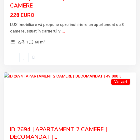
CAMERE
228 EURO
LUX Imobiliare vă propune spre închiriere un apartament cu 3
camere, situat în cartierul V
...
2
2
1
60 m
VEST
,
Tulcea
Vanzari
Previous
Next
ID 2694 | APARTAMENT 2 CAMERE |
DECOMANDAT |...