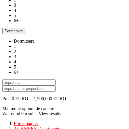
3
4
5
6+
Dormitoare
Dormitoare
1
2
3
4
5
6+
Preț:
0 EURO la 1,500,000 EURO
Mai multe optiuni de cautare
We found
0
results.
View results
Prima pagina
2 CAMERE
,
Apartmente