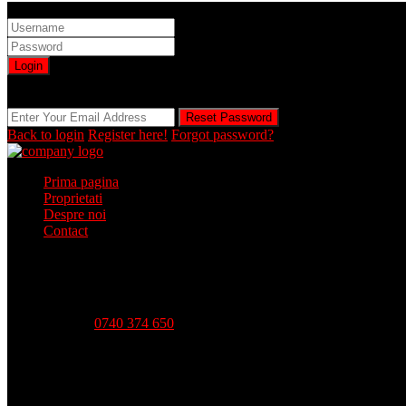
Sign into your account
Login
Registration is disabled by Administrator
Reset Password
Reset Password
Back to login
Register here!
Forgot password?
Prima pagina
Proprietati
Despre noi
Contact
Telefon:
0740 374 650
Strada Babadag, Nr 12, Bl 6, PARTER (vis-a-vis CEC Bank), 
Luni - Vineri-- 09:00 - 18:00 Sambata - 09:00 - 14:00 Duminica