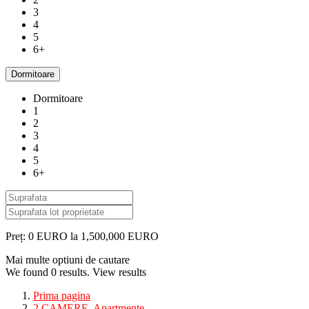
3
4
5
6+
Dormitoare
Dormitoare
1
2
3
4
5
6+
Preț:
0 EURO la 1,500,000 EURO
Mai multe optiuni de cautare
We found
0
results.
View results
Prima pagina
2 CAMERE
,
Apartmente