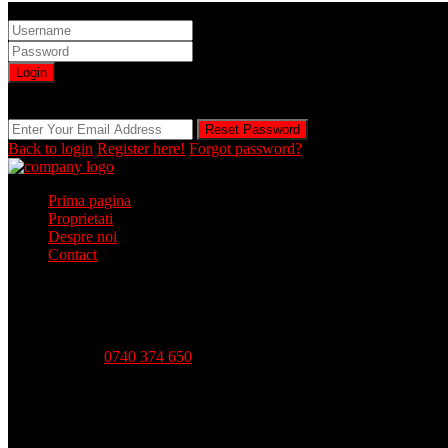
Sign into your account
Login
Registration is disabled by Administrator
Reset Password
Reset Password
Back to login
Register here!
Forgot password?
Prima pagina
Proprietati
Despre noi
Contact
Telefon:
0740 374 650
Strada Babadag, Nr 12, Bl 6, PARTER (vis-a-vis CEC Bank), 
Luni - Vineri-- 09:00 - 18:00 Sambata - 09:00 - 14:00 Duminica