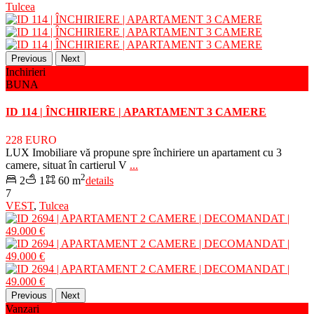
Tulcea
Previous
Next
Inchirieri
BUNA
ID 114 | ÎNCHIRIERE | APARTAMENT 3 CAMERE
228 EURO
LUX Imobiliare vă propune spre închiriere un apartament cu 3
camere, situat în cartierul V
...
2
2
1
60 m
details
7
VEST
,
Tulcea
Previous
Next
Vanzari