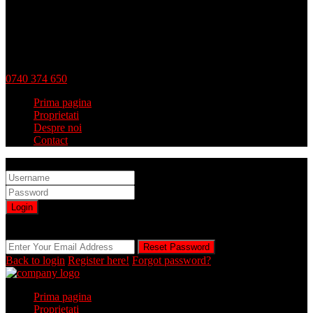
0740 374 650
Prima pagina
Proprietati
Despre noi
Contact
Sign into your account
Login
Registration is disabled by Administrator
Reset Password
Reset Password
Back to login
Register here!
Forgot password?
Prima pagina
Proprietati