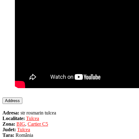
Address
Adresa:
str rosmarin tulcea
Localitate:
Tulcea
Zona:
BIG
,
Cartier C5
Judet:
Tulcea
Tara:
România