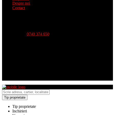
Despre noi
Contact
Telefon:
0740 374 650
Strada Babadag, Nr 12, Bl 6, PARTER (vis-a-vis CEC
Bank), Tulcea
Luni - Vineri-- 09:00 - 18:00 Sambata - 09:00 - 14:00
Duminica - inchis
Tip proprietate
Tip proprietate
Inchirieri