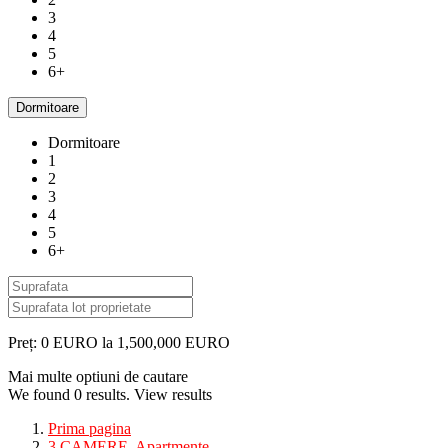
3
4
5
6+
Dormitoare
Dormitoare
1
2
3
4
5
6+
Preț:
0 EURO la 1,500,000 EURO
Mai multe optiuni de cautare
We found
0
results.
View results
Prima pagina
3 CAMERE
,
Apartmente