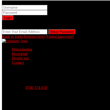
Sign into your account
Login
Registration is disabled by Administrator
Reset Password
Reset Password
Back to login
Register here!
Forgot password?
Prima pagina
Proprietati
Despre noi
Contact
Telefon:
0740 374 650
Strada Babadag, Nr 12, Bl 6, PARTER (vis-a-vis CEC Bank), 
Luni - Vineri-- 09:00 - 18:00 Sambata - 09:00 - 14:00 Duminica