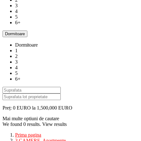
3
4
5
6+
Dormitoare
Dormitoare
1
2
3
4
5
6+
Preț:
0 EURO la 1,500,000 EURO
Mai multe optiuni de cautare
We found
0
results.
View results
Prima pagina
3 CAMERE
,
Apartmente