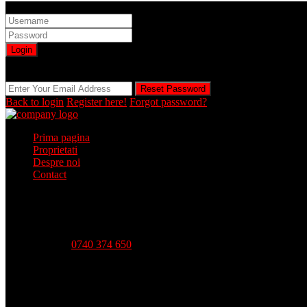
Sign into your account
Login
Registration is disabled by Administrator
Reset Password
Reset Password
Back to login
Register here!
Forgot password?
Prima pagina
Proprietati
Despre noi
Contact
Telefon:
0740 374 650
Strada Babadag, Nr 12, Bl 6, PARTER (vis-a-vis CEC Bank), 
Luni - Vineri-- 09:00 - 18:00 Sambata - 09:00 - 14:00 Duminica