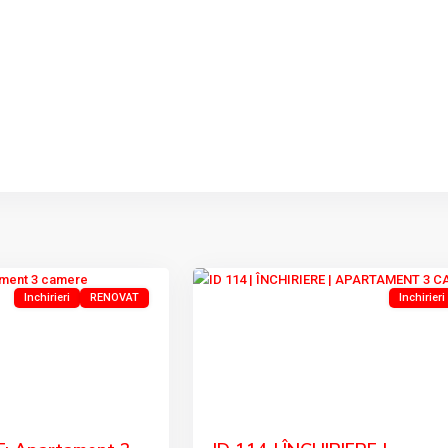
8
Tulcea
Inchirieri
RENOVAT
Inchirieri
Next
Previous