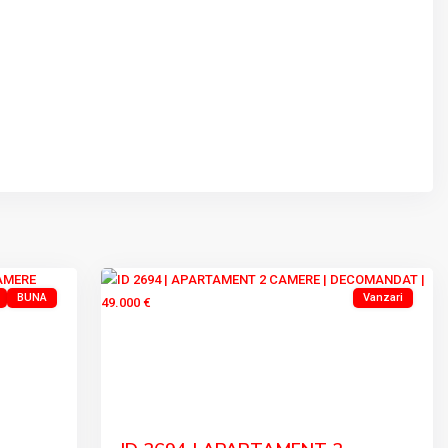
VEST
,
7
Tulcea
BUNA
Vanzari
Previous
Next
Next