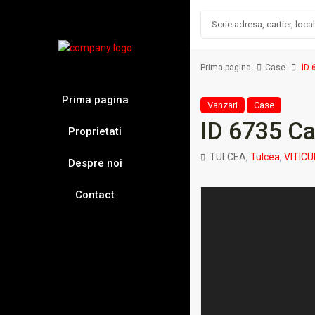
Prima pagina
Case
ID 6
Prima pagina
Vanzari
Case
ID 6735 Cas
Proprietati
TULCEA,
Tulcea
,
VITICU
Despre noi
Contact