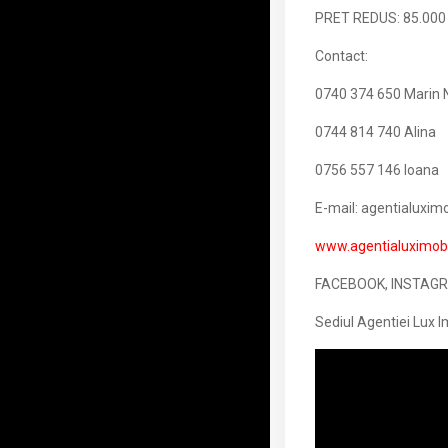
PRET REDUS: 85.00
Contact:
0740 374 650 Marin 
0744 814 740 Alina
0756 557 146 Ioana
E-mail: agentialuxi
www.agentialuximobil
FACEBOOK, INSTAGRAM
Sediul Agentiei Lux I