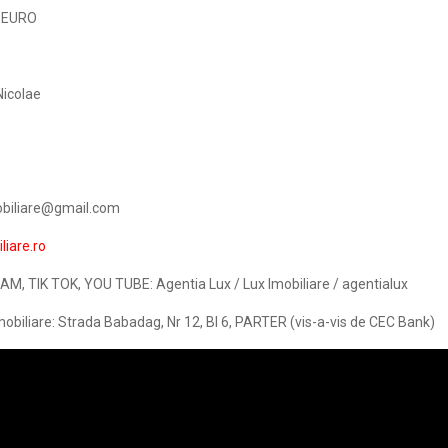
0 EURO
Nicolae
mobiliare@gmail.com
iare.ro
, TIK TOK, YOU TUBE: Agentia Lux / Lux Imobiliare / agentialux
mobiliare: Strada Babadag, Nr 12, Bl 6, PARTER (vis-a-vis de CEC Bank)