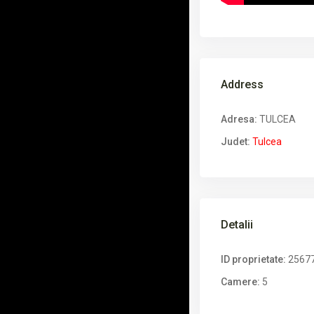
Address
Adresa:
TULCEA
Judet:
Tulcea
Detalii
ID proprietate:
2567
Camere:
5