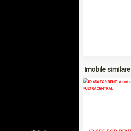
ULTRACENTRAL
,
Imobile similare
9
Tulcea
Previous