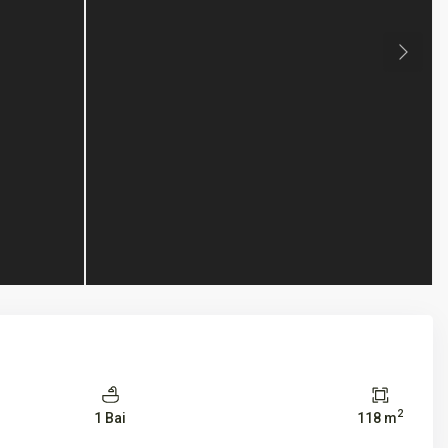
Next
2
1 Bai
118 m