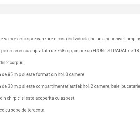
 va prezinta spre vanzare o casa individuala, pe un singur nivel, amplasat
 pe un teren cu suprafata de 768 mp, ce are un FRONT STRADAL de 18 
in 2 corpuri:
 de 85 m.p si este format din hol, 3 camere
 de 33 m.p si este compartimentat astfel: hol, 2 camere, baie, bucatarie 
in chirpici si este acoperita cu azbest.
ace cu sobe de teracota.