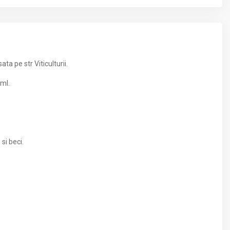
a pe str Viticulturii.
ml.
si beci.