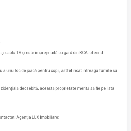
.
et și cablu TV și este împrejmuită cu gard din BCA, oferind
 unui loc de joacă pentru copii, astfel încât întreaga familie să
zidențială deosebită, această proprietate merită să fie pe lista
ontactați Agenția LUX Imobiliare: