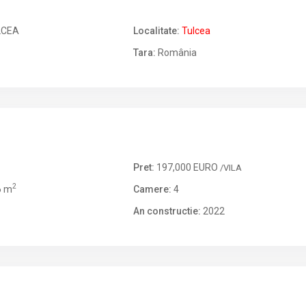
LCEA
Localitate:
Tulcea
Tara:
România
Pret:
197,000 EURO
/VILA
2
6 m
Camere:
4
An constructie:
2022