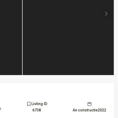
Next
Listing ID
2
An constructie2022
6738