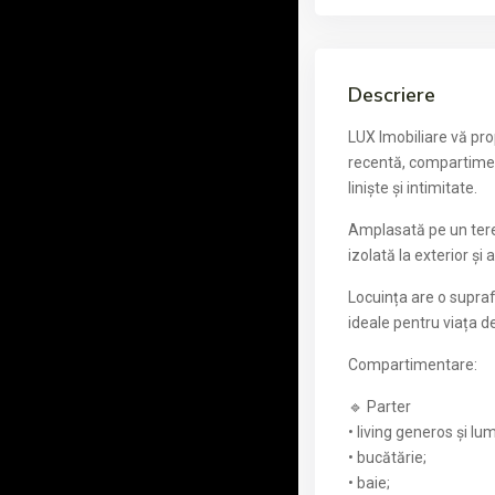
Descriere
LUX Imobiliare vă pro
recentă, compartiment
liniște și intimitate.
Amplasată pe un teren
izolată la exterior și
Locuința are o supraf
ideale pentru viața de 
Compartimentare:
🔹 Parter
• living generos și lu
• bucătărie;
• baie;