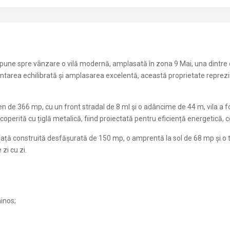
pune spre vânzare o vilă modernă, amplasată în zona 9 Mai, una dintre c
area echilibrată și amplasarea excelentă, această proprietate reprezint
 de 366 mp, cu un front stradal de 8 ml și o adâncime de 44 m, vila a fo
 acoperită cu țiglă metalică, fiind proiectată pentru eficiență energetică, c
ață construită desfășurată de 150 mp, o amprentă la sol de 68 mp și o t
zi cu zi.
minos;