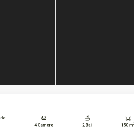
 de
4 Camere
2 Bai
150 m