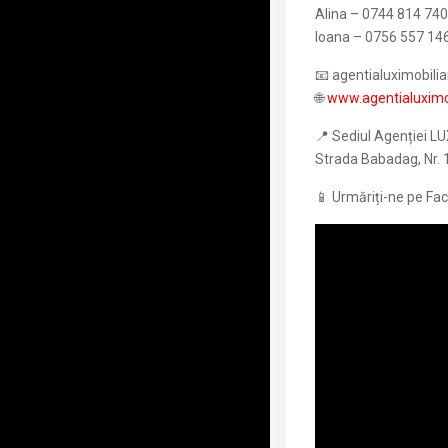
Alina – 0744 814 740
Ioana – 0756 557 14
📧 agentialuximobil
🌐
www.agentialuximob
📍 Sediul Agenției LU
Strada Babadag, Nr. 1
📱 Urmăriți-ne pe Fa