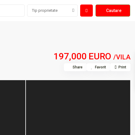
Tip proprietate
197,000 EURO
/VILA
Share
Favorit
Print