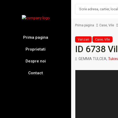
Prima pagina
Case
,
Vile
Prima pagina
,
Vanzari
Case
Vile
ID 6738 Vi
Proprietati
GEMMA TULCEA,
Tulce
Despre noi
Contact