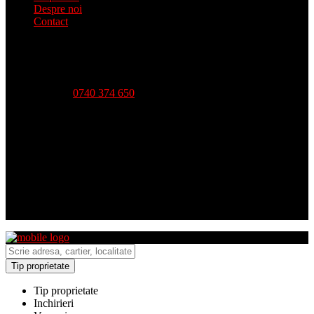
Despre noi
Contact
Telefon:
0740 374 650
Strada Babadag, Nr 12, Bl 6, PARTER (vis-a-vis CEC
Bank), Tulcea
Luni - Vineri-- 09:00 - 18:00 Sambata - 09:00 - 14:00
Duminica - inchis
Tip proprietate
Tip proprietate
Inchirieri