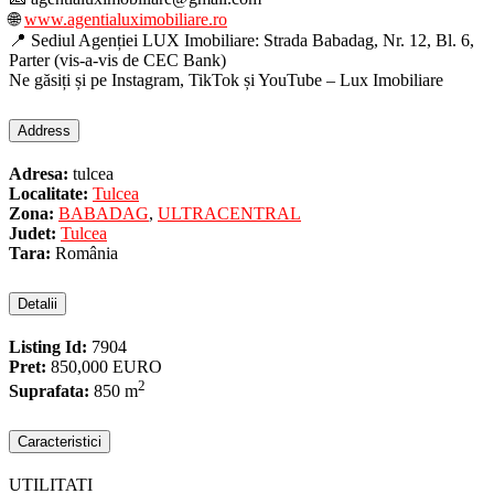
🌐
www.agentialuximobiliare.ro
📍 Sediul Agenției LUX Imobiliare: Strada Babadag, Nr. 12, Bl. 6,
Parter (vis-a-vis de CEC Bank)
Ne găsiți și pe Instagram, TikTok și YouTube – Lux Imobiliare
Address
Adresa:
tulcea
Localitate:
Tulcea
Zona:
BABADAG
,
ULTRACENTRAL
Judet:
Tulcea
Tara:
România
Detalii
Listing Id:
7904
Pret:
850,000 EURO
2
Suprafata:
850 m
Caracteristici
UTILITATI