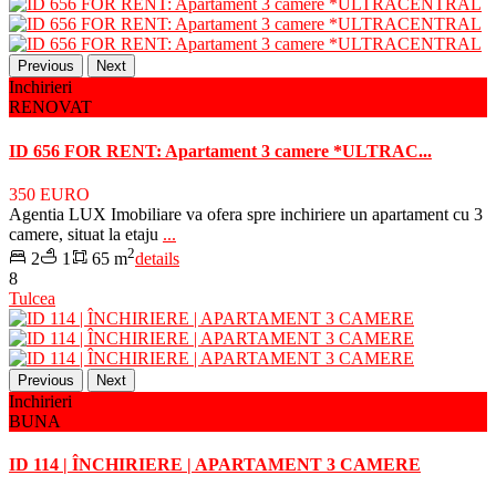
Previous
Next
Inchirieri
RENOVAT
ID 656 FOR RENT: Apartament 3 camere *ULTRAC...
350 EURO
Agentia LUX Imobiliare va ofera spre inchiriere un apartament cu 3
camere, situat la etaju
...
2
2
1
65 m
details
8
Tulcea
Previous
Next
Inchirieri
BUNA
ID 114 | ÎNCHIRIERE | APARTAMENT 3 CAMERE