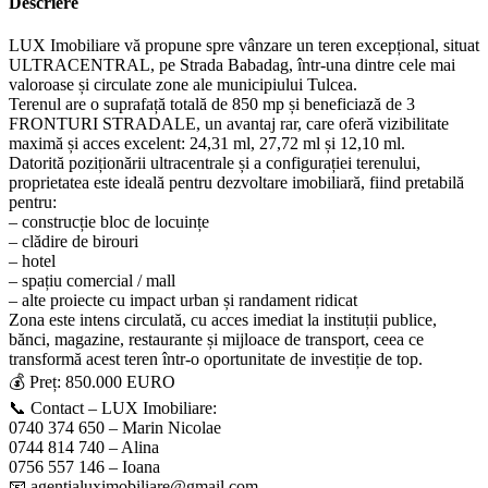
Descriere
LUX Imobiliare vă propune spre vânzare un teren excepțional, situat
ULTRACENTRAL, pe Strada Babadag, într-una dintre cele mai
valoroase și circulate zone ale municipiului Tulcea.
Terenul are o suprafață totală de 850 mp și beneficiază de 3
FRONTURI STRADALE, un avantaj rar, care oferă vizibilitate
maximă și acces excelent: 24,31 ml, 27,72 ml și 12,10 ml.
Datorită poziționării ultracentrale și a configurației terenului,
proprietatea este ideală pentru dezvoltare imobiliară, fiind pretabilă
pentru:
– construcție bloc de locuințe
– clădire de birouri
– hotel
– spațiu comercial / mall
– alte proiecte cu impact urban și randament ridicat
Zona este intens circulată, cu acces imediat la instituții publice,
bănci, magazine, restaurante și mijloace de transport, ceea ce
transformă acest teren într-o oportunitate de investiție de top.
💰 Preț: 850.000 EURO
📞 Contact – LUX Imobiliare:
0740 374 650 – Marin Nicolae
0744 814 740 – Alina
0756 557 146 – Ioana
📧 agentialuximobiliare@gmail.com