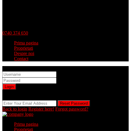
0740 374 650
Prima pagina
Proprietati
Despre noi
Contact
Sign into your account
Login
Registration is disabled by Administrator
Reset Password
Reset Password
Back to login
Register here!
Forgot password?
Prima pagina
Proprietati